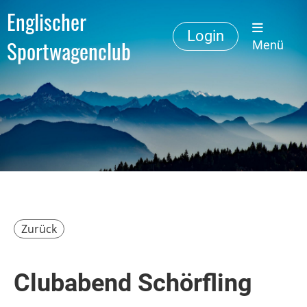
Englischer
Login
Sportwagenclub
Menü
Zurück
Clubabend Schörfling