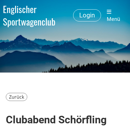
Englischer
Login
Sportwagenclub
Menü
Zurück
Clubabend Schörfling